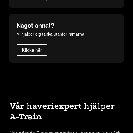
Något annat?
Vi hjälper dig tänka utanför ramarna
Klicka här
Vår haveriexpert hjälper
A-Train
När Arlanda Express spårade ur i början av 2023 fick